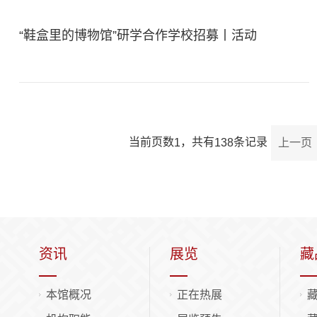
“鞋盒里的博物馆”研学合作学校招募丨活动
当前页数
，
共有
条记录
上一页
1
138
资讯
展览
藏
本馆概况
正在热展