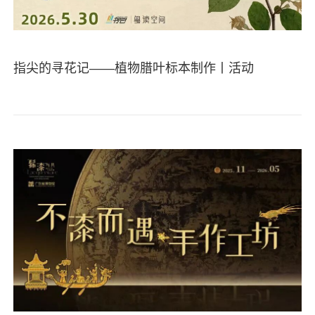
指尖的寻花记——植物腊叶标本制作丨活动