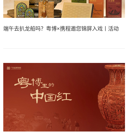
端午去扒龙船吗？粤博×携程邀您锦屏入戏丨活动