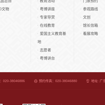
藏品总目
教育活动
门票预约
D文物
粤博讲座
参观路线
专家导赏
文创
在线教育
馆长信箱
爱国主义教育基
看展攻略
地
志愿者
粤博讲台
020-38046886
预约传真：020-38046880
地址: 