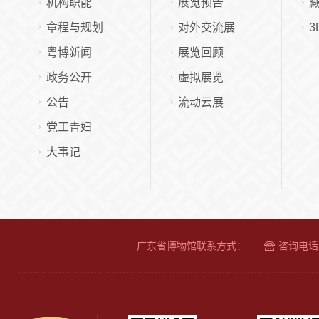
机构职能
展览预告
章程与规划
对外交流展
3
粤博新闻
展览回顾
政务公开
虚拟展览
公告
流动云展
党工青妇
大事记
广东省博物馆联系方式：
咨询电话：