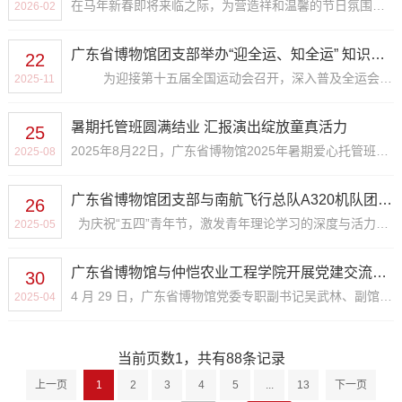
在马年新春即将来临之际，为营造祥和温馨的节日氛围，弘扬中华优秀传统文化，2026年2月9日，广东省博物馆（广州鲁迅纪念馆）工会委员会与馆团支部共同组织开展“...
2026-02
广东省博物馆团支部举办“迎全运、知全运” 知识问答活动
22
为迎接第十五届全国运动会召开，深入普及全运会体育文化知识，激发团员青年参与体育运动的积极性，营造“全民知晓、全民参与...
2025-11
暑期托管班圆满结业 汇报演出绽放童真活力
25
2025年8月22日，广东省博物馆2025年暑期爱心托管班结业仪式暨汇报演出成功举行。广东省直机关关工委办公室四级调研员林玉珍、广东省博物馆（广州鲁迅纪念馆）副馆...
2025-08
广东省博物馆团支部与南航飞行总队A320机队团委开展“凝心聚力、青春同行”联学共建团日活动
26
为庆祝“五四”青年节，激发青年理论学习的深度与活力，2025年5月20日，广东省博物馆团支部与南航飞行总队A320机队团委开展“凝心聚力、青春同行”联学共...
2025-05
广东省博物馆与仲恺农业工程学院开展党建交流暨图书捐赠活动
30
4 月 29 日，广东省博物馆党委专职副书记吴武林、副馆长凌丽莉、流动博物馆副主任钟智波、图书馆副主任牛晓琰等一行前往仲恺农业工程学院开展党建交流会暨图书捐...
2025-04
当前页数
，
共有
条记录
1
88
上一页
1
2
3
4
5
...
13
下一页