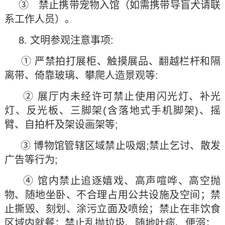
③ 禁止携带宠物入馆（如需携带导盲犬请联
系工作人员）。
8. 文明参观注意事项:
① 严禁拍打展柜、触摸展品、翻越栏杆和隔
离带、倚靠玻璃、攀爬人造景观等:
② 展厅内未经许可禁止使用闪光灯、补光
灯、反光板、三脚架(含落地式手机脚架)、摇
臂、自拍杆及架设画架等;
③ 博物馆管辖区域禁止吸烟;禁止乞讨、散发
广告等行为;
④ 馆内禁止追逐嬉戏、高声喧哗、高空抛
物、随地坐卧、不合理占用公共设施及空间；禁
止撕毁、刻划、涂污立面及喷绘；禁止在非饮食
区域内就餐；禁止乱抛垃圾、随地吐痰、便溺；