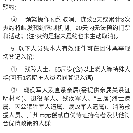
预约;
③ 频繁操作预约取消、连续2天或累计3次
爽约将触发预约限制机制，90天内无法预约门票
和活动；(注:爽约是指未履约也未主动取消)。
5. 以下人员凭本人有效证件可在团体票亭现
场登记入馆：
① 残障人士、65周岁(含)以上老人等特殊人
群(可有1名陪护人员陪同登记入馆);
② 现役军人及直系亲属(需提供亲属关系证
明材料)、退役军人、残疾军人、“三属(烈士遗
属、因公牺牲军人遗属、病故军人遗属)、消防救
援人员、广州市无偿献血优待证持有者及其他符
合优待政策的人群;