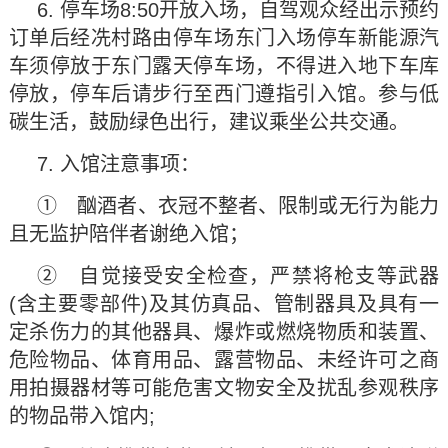
6. 停车场8:50开放入场，自驾观众经出示预约
订单后经冼村路由停车场东门入场停车新能源汽
车须停放于东门露天停车场，不得进入地下车库
停放，停车后请步行至西门遵指引入馆。参与低
碳生活，鼓励绿色出行，建议乘坐公共交通。
7. 入馆注意事项：
① 酗酒者、衣冠不整者、限制或无行为能力
且无监护陪伴者谢绝入馆；
② 自觉接受安全检查，严禁将枪支等武器
(含主要零部件)及其仿真品、管制器具及具有一
定杀伤力的其他器具、爆炸或燃烧物质和装置、
危险物品、体育用品、露营物品、未经许可之商
用拍摄器材等可能危害文物安全及扰乱参观秩序
的物品带入馆内;