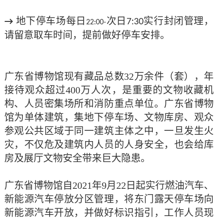
地下停车场每日
次日
实行封闭管理，
→
7:30
22:00-
请留意取车时间，提前做好停车安排。
广东省博物馆现有藏品总数
32
万余件（套），年
接待观众超过
400
万人次，是重要的文物收藏机
构、人员密集场所和消防重点单位。广东省博物
馆为单体建筑，集地下停车场、文物库房、观众
参观公共区域于同一建筑主体之中，一旦发生火
灾，不仅危及建筑内人员的人身安全，也会给库
房及展厅文物安全带来巨大隐患。
广东省博物馆自
2021
年
9
月
22
日起实行燃油汽车、
新能源汽车停放分区管理，将东门露天停车场向
新能源汽车开放，并做好标识指引，工作人员现