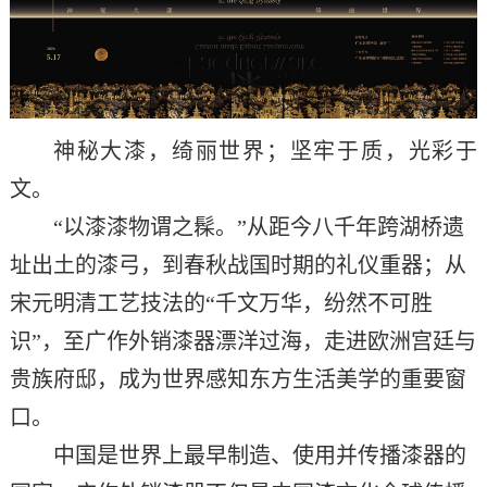
神秘大漆，绮丽世界；
坚牢于质，光彩于
文
。
“以漆漆物谓之髹。”从
距今八千年跨湖桥
遗
址
出土
的漆弓，到春秋战国时期的礼仪重器
；
从
宋元
明清
工艺技法的
“
千文万华，纷然不可胜
识
”
，至广作外销漆器漂洋过海，走进欧洲宫廷与
贵族府邸，成为世界
感知东方生活美学
的重要窗
口。
中国是世界上最早制造、使用并传播漆器的