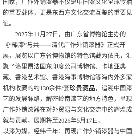
国家，广作外销漆器
不仅是
中国漆文化全球传播
的重要载体，
更
是东西方文化交流互鉴的重要见
证。
2025年11月27日，由广东省博物馆主办的
《“髹漆”与共——清代广作外销漆器》正式开
展，展览以广东省博物馆的特色馆藏为依托，汇
聚了洛里昂法国东印度公司博物馆、卡地亚典
藏、香港艺术馆、香港海事博物馆等海内外多家
珍贵藏品
机构收藏的
约130余件/套
，追溯中国漆
艺的发展脉络，解密岭南漆艺的地方特色，呈现
广作外销漆器在对外贸易与文化交流中的辉煌成
就与贡献，
展期将至2026年5月17日。
以漆为媒，经纬千年：再现广作外销漆器与中国