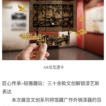
AR交互透卡
匠心传承
×轻雅趣玩
：
三十余款文创
解锁漆艺新
表达
本次展览文创系列将馆藏广作外销漆器的百