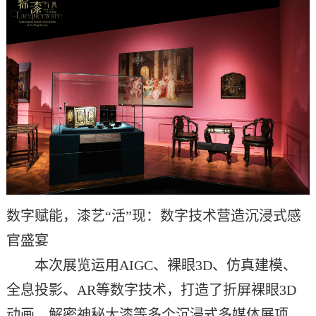
数字赋能，漆艺
“活”现：数字技术营造沉浸式感
官盛宴
本次
展览运用
AIGC、裸眼3D、仿真建模、
全息投影、AR等数字技术，打造了折屏裸眼3D
动画、
解密神秘大漆
等多个
沉浸式
多媒体展项，