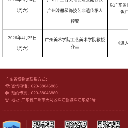
以广东省
（周六）
广州漆器髹饰技艺非遗传承人
色
程智
2026年4月25日
广州美术学院工艺美术学院教授
《进
齐喆
（周六）
广东省博物馆联系方式：
咨询电话：020-38046886
预约传真：020-38046880
地址: 广东省广州市天河区珠江新城珠江东路2号