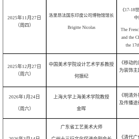
《
17-18
洛里昂法国东印度公司博物馆馆长
2025年11月27日
中
（周四）
Brigitte Nicolas
The Frenc
and the Ch
the 17t
《移动的
中国美术学院设计艺术学系教授
2025年12月27日
为装饰主
（周六）
何振纪
《明清外
2026年1月24日
上海大学上海美术学院教授
及传播途
（周六）
金晖
广东省工艺美术大师
《清代广
2026年3月14日
广州十三行文化促进会副会长