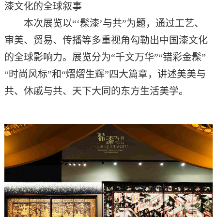
漆文化
的
全球叙事
本次展览以
“
‘
髹漆
’
与共
”为题，通过工艺、
审美
、
贸易
、
传播
等多重视角勾勒
出中国漆文化
的
全球影响力
。展览分为
“千文万华”“错彩金髹”
“时尚风标”和“熠熠生辉”四大篇章
，
讲述美美与
共、
休戚与共
、天下大同的东方生活美学
。