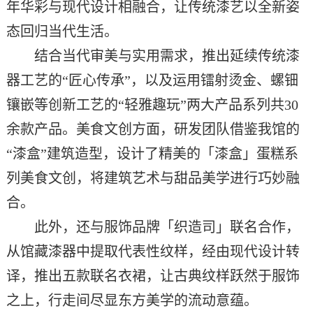
年华彩与现代设计相融合，让传统漆艺以全新姿
态回归当代生活。
结合当代审美与实用需求，推出
延续传统漆
器工艺
的
“匠心传承”，以及运用镭射烫金、螺钿
镶嵌等创新工艺的“轻雅趣玩”两大产品系列
共
30
余款产品
。美食文创方面，研发团队借鉴我馆的
“漆盒”
建筑
造型
，
设计了精美的「漆盒」蛋糕系
列美食文创，将
建筑艺术与甜品美学
进行巧妙融
合
。
此外，还与服饰品牌「织造司」联名合作，
从馆藏漆器中提取代表性纹样，经由现代设计转
译，推出五款联名衣裙，让古典纹样跃然于服饰
之上，行走间尽显东方美学的流动意蕴。