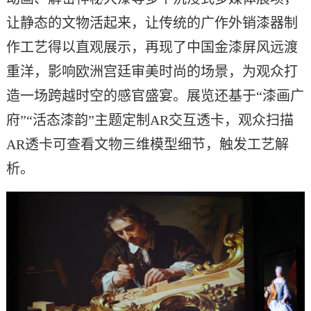
让
静态的文物活起来，让
传统的广作外销漆器制
作
工艺
得以直观展示，再现了中国金漆屏风远渡
重洋，
影响
欧洲宫廷
审美时尚
的场景，为观众打
造一场跨越时空的感官盛宴。展览还基于
“漆画广
府”“活态漆韵”主题定制AR交互透卡，观众扫描
AR透卡可查看文物三维模型细节，触发工艺解
析
。