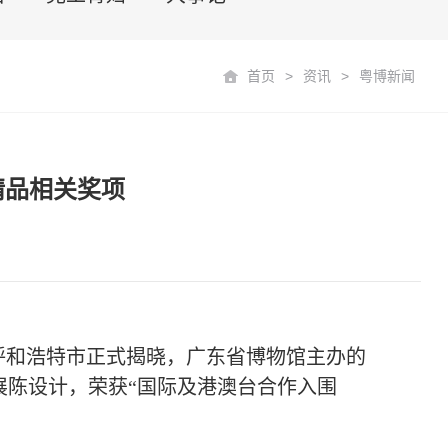
首页
>
资讯
>
粤博新闻
精品相关奖项
果在呼和浩特市正式揭晓，广东省博物馆主办的
展陈设计，荣获“国际及港澳台合作入围