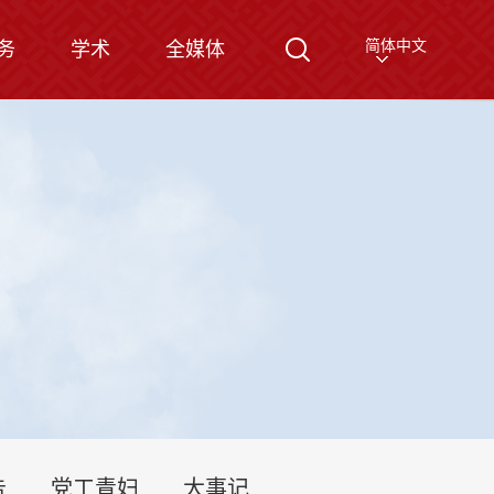
简体中文
务
学术
全媒体
告
党工青妇
大事记