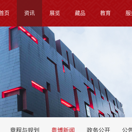
首页
资讯
展览
藏品
教育
服
章程与规划
粤博新闻
政务公开
公