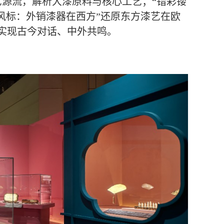
艺源流，解析大漆原料与核心工艺；“错彩镂
风标：外销漆器在西方”还原东方漆艺在欧
实现古今对话、中外共鸣。