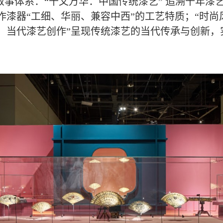
事体系：“千文万华：中国传统漆艺” 追溯千年漆
作漆器“工细、华丽、兼容中西”的工艺特质；“时尚
：当代漆艺创作”呈现传统漆艺的当代传承与创新，