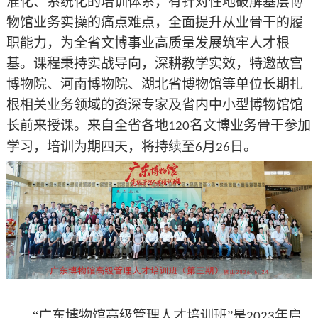
准化、系统化的培训体系，有针对性地破解基层博
物馆业务实操的痛点难点，全面提升从业骨干的履
职能力，为全省文博事业高质量发展筑牢人才根
基。课程秉持实战导向，深耕教学实效，特邀故宫
博物院、河南博物院、湖北省博物馆等单位长期扎
根相关业务领域的资深专家及省内中小型博物馆馆
长前来授课。来自全省各地
名文博业务骨干参加
120
学习，培训为期四天，将持续至
月
日。
6
26
“广东博物馆高级管理人才培训班”是
年启
2023